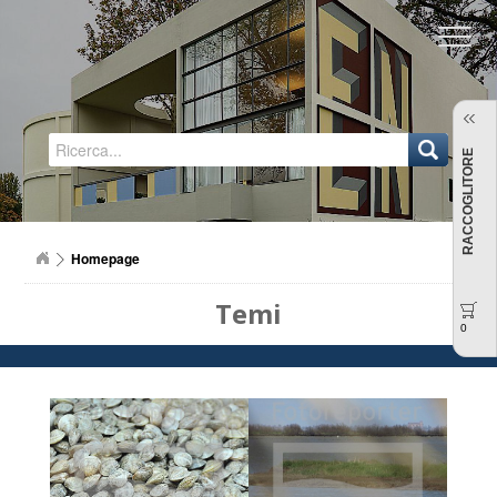
Regione Emilia-Romagna
RACCOGLITORE
Homepage
Temi
0