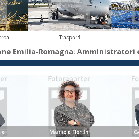
erca
Trasporti
one Emilia-Romagna: Amministratori e
la
Manuela Rontini
Ge