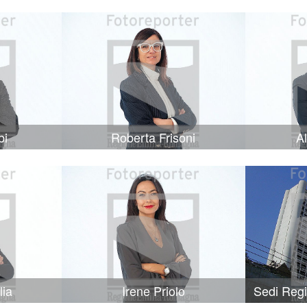
bi
Roberta Frisoni
A
lia
Irene Priolo
Sedi Reg