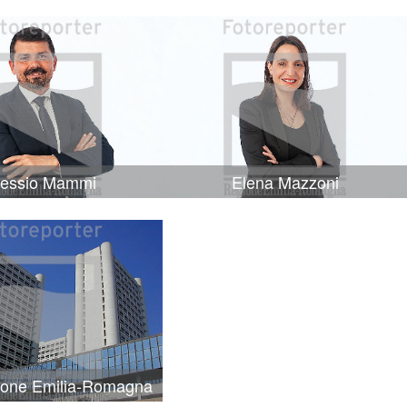
lessio Mammi
Elena Mazzoni
ione Emilia-Romagna