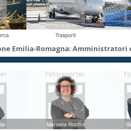
erca
Trasporti
one Emilia-Romagna: Amministratori e
la
Manuela Rontini
Ge