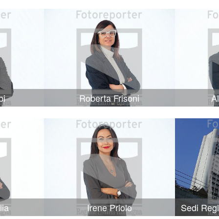
bi
Roberta Frisoni
A
lia
Irene Priolo
Sedi Reg