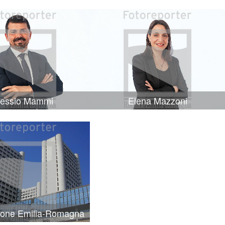
lessio Mammi
Elena Mazzoni
ione Emilia-Romagna