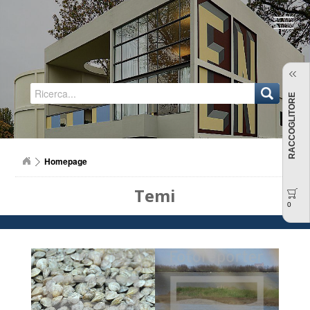
Regione Emilia-Romagna
RACCOGLITORE
Homepage
Temi
0