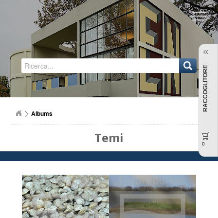
Regione Emilia-Romagna
RACCOGLITORE
Albums
Temi
0