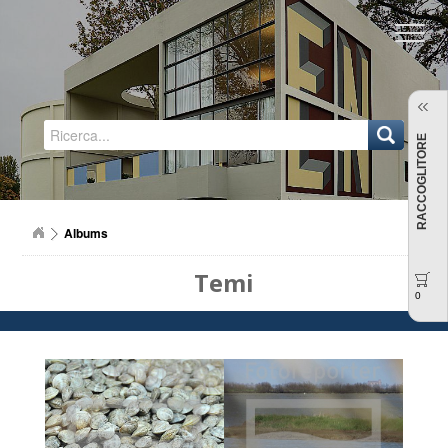
Regione Emilia-Romagna
RACCOGLITORE
Albums
Temi
0