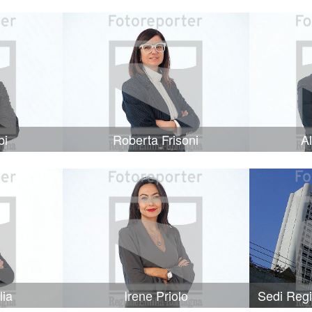
bi
Roberta Frisoni
A
lia
Irene Priolo
Sedi Reg