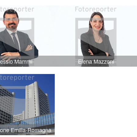
lessio Mammi
Elena Mazzoni
ione Emilia-Romagna