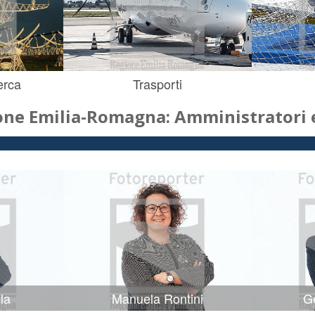
erca
Trasporti
one Emilia-Romagna: Amministratori e
la
Manuela Rontini
Ge