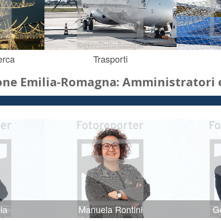
erca
Trasporti
one Emilia-Romagna: Amministratori e
la
Manuela Rontini
Ge