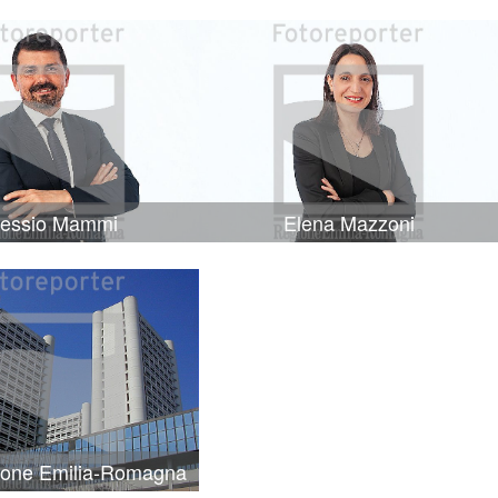
lessio Mammi
Elena Mazzoni
ione Emilia-Romagna