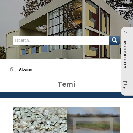
Regione Emilia-Romagna
RACCOGLITORE
Albums
Temi
0