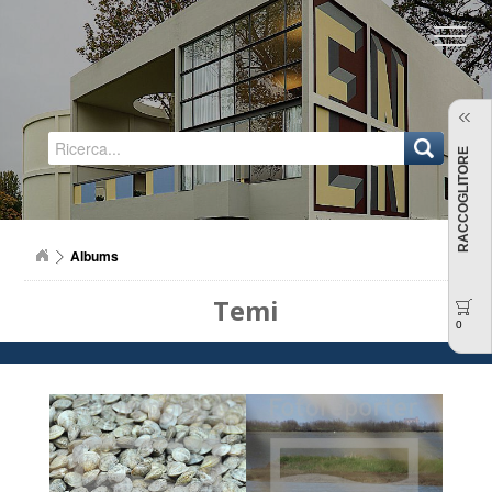
Regione Emilia-Romagna
RACCOGLITORE
Albums
Temi
0