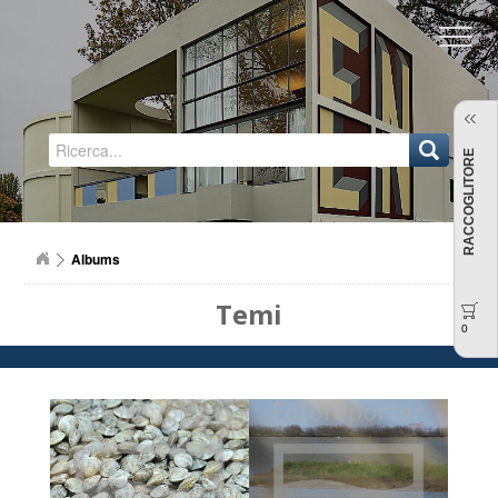
Regione Emilia-Romagna
RACCOGLITORE
Albums
Temi
0