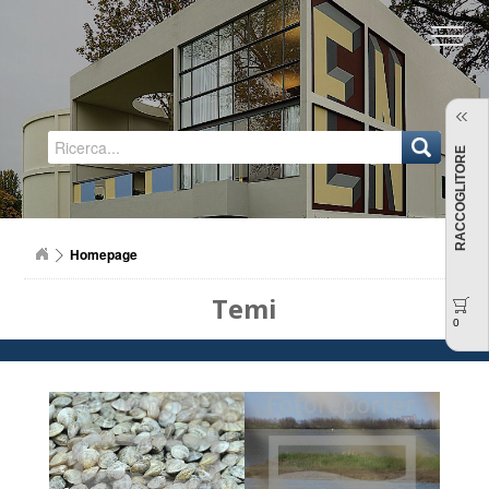
Regione Emilia-Romagna
RACCOGLITORE
Homepage
Temi
0