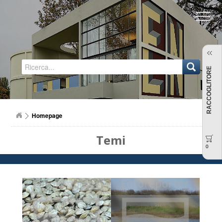
Regione Emilia-Romagna
RACCOGLITORE
Homepage
Temi
0