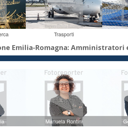
erca
Trasporti
one Emilia-Romagna: Amministratori e
la
Manuela Rontini
Ge