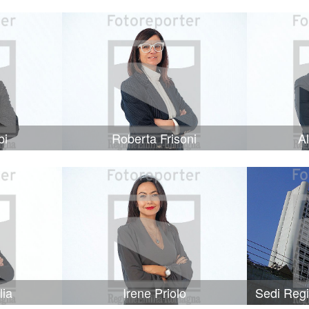
bi
Roberta Frisoni
A
lia
Irene Priolo
Sedi Reg