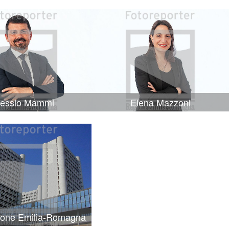
lessio Mammi
Elena Mazzoni
ione Emilia-Romagna