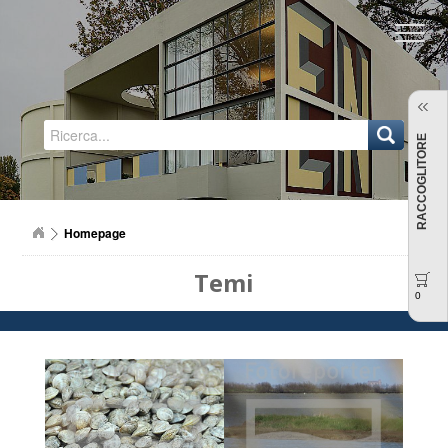
Regione Emilia-Romagna
RACCOGLITORE
Homepage
Temi
0