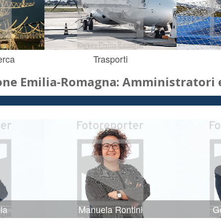
erca
Trasporti
one Emilia-Romagna: Amministratori e
la
Manuela Rontini
Ge