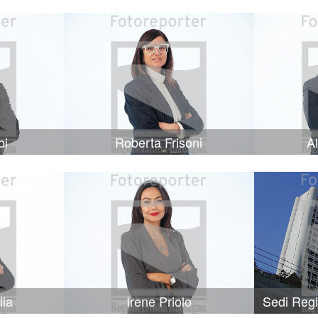
bi
Roberta Frisoni
A
lia
Irene Priolo
Sedi Reg