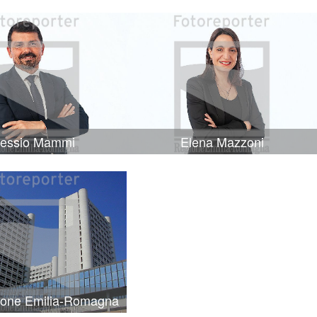
lessio Mammi
Elena Mazzoni
ione Emilia-Romagna