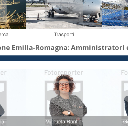
erca
Trasporti
one Emilia-Romagna: Amministratori e
la
Manuela Rontini
Ge