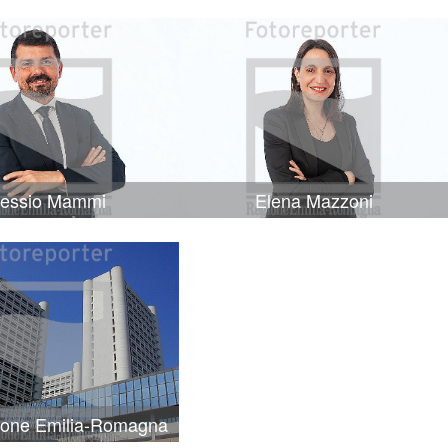
lessio Mammi
Elena Mazzoni
ione Emilia-Romagna