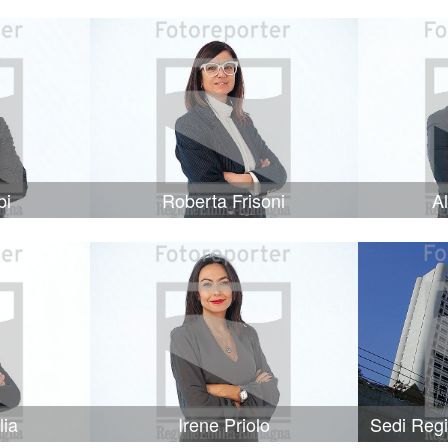
bi
Roberta Frisoni
A
lia
Irene Priolo
Sedi Reg