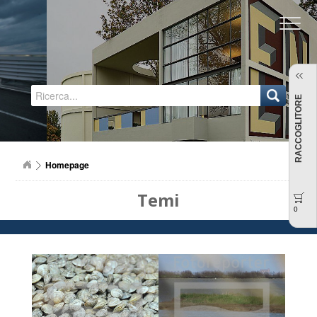
Regione Emilia-Romagna
RACCOGLITORE
Homepage
Temi
0