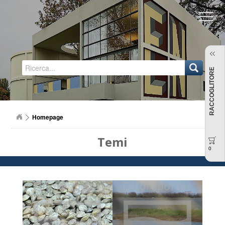
Regione Emilia-Romagna
RACCOGLITORE
Homepage
Temi
0