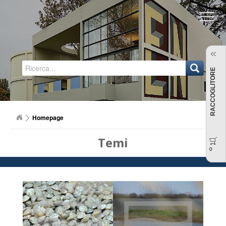
Regione Emilia-Romagna
RACCOGLITORE
Homepage
Temi
0