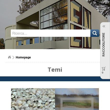
Regione Emilia-Romagna
RACCOGLITORE
Homepage
Temi
0