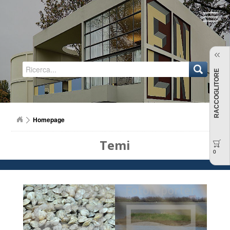
Regione Emilia-Romagna
RACCOGLITORE
Homepage
Temi
0