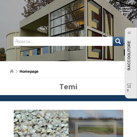
Regione Emilia-Romagna
RACCOGLITORE
Homepage
Temi
0