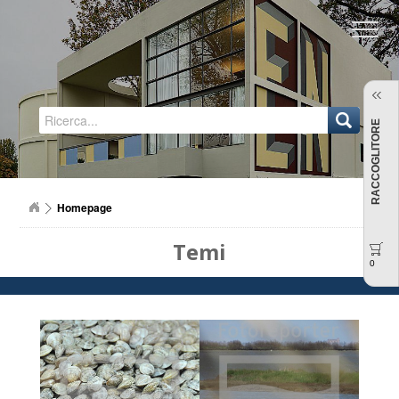
Regione Emilia-Romagna
RACCOGLITORE
Homepage
Temi
0