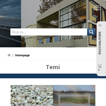
Regione Emilia-Romagna
RACCOGLITORE
Homepage
Temi
0