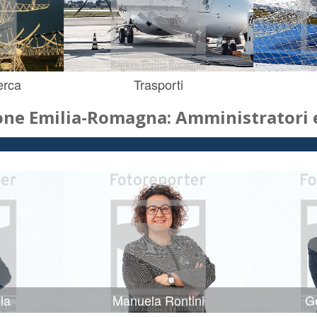
erca
Trasporti
one Emilia-Romagna: Amministratori e
la
Manuela Rontini
Ge