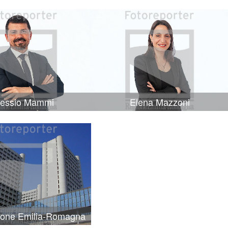
lessio Mammi
Elena Mazzoni
ione Emilia-Romagna