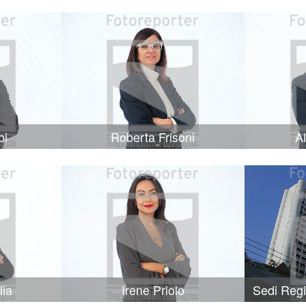
bi
Roberta Frisoni
A
lia
Irene Priolo
Sedi Reg