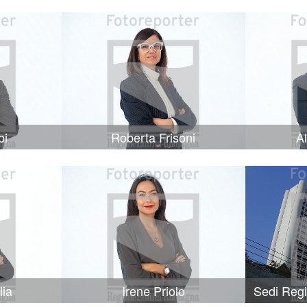
bi
Roberta Frisoni
A
lia
Irene Priolo
Sedi Reg