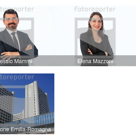
lessio Mammi
Elena Mazzoni
ione Emilia-Romagna