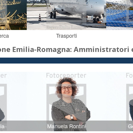
erca
Trasporti
one Emilia-Romagna: Amministratori e
la
Manuela Rontini
Ge