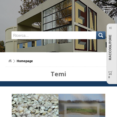
Regione Emilia-Romagna
RACCOGLITORE
Homepage
Temi
0