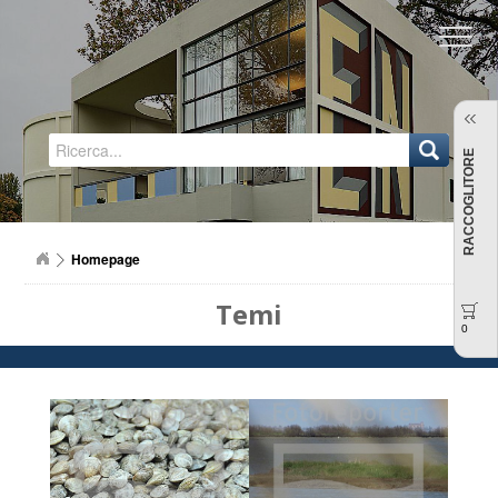
Regione Emilia-Romagna
RACCOGLITORE
Homepage
Temi
0