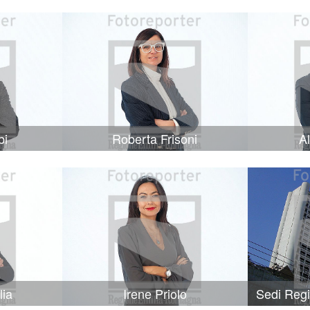
bi
Roberta Frisoni
A
lia
Irene Priolo
Sedi Reg