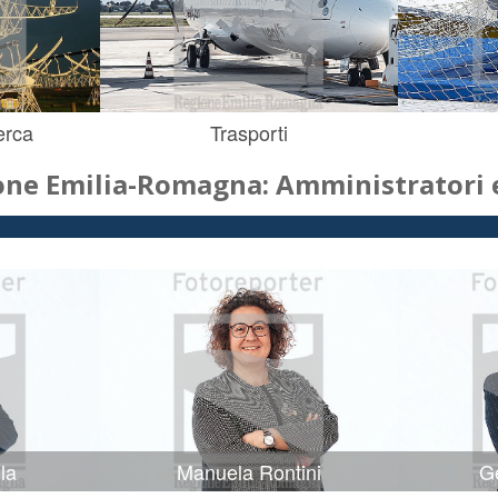
erca
Trasporti
one Emilia-Romagna: Amministratori e
la
Manuela Rontini
Ge