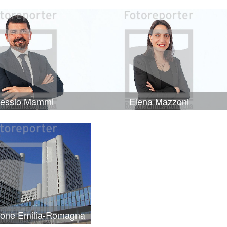
lessio Mammi
Elena Mazzoni
ione Emilia-Romagna