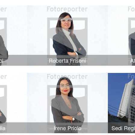
bi
Roberta Frisoni
A
lia
Irene Priolo
Sedi Reg