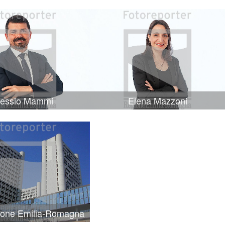
lessio Mammi
Elena Mazzoni
ione Emilia-Romagna