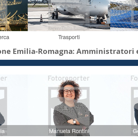
erca
Trasporti
one Emilia-Romagna: Amministratori e
la
Manuela Rontini
Ge