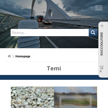
Regione Emilia-Romagna
RACCOGLITORE
Homepage
Temi
0