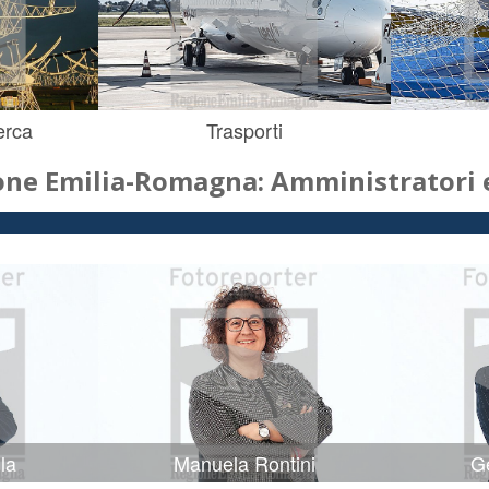
erca
Trasporti
one Emilia-Romagna: Amministratori e
la
Manuela Rontini
Ge