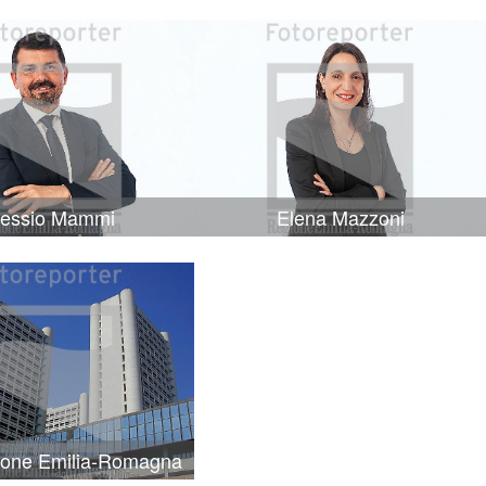
lessio Mammi
Elena Mazzoni
ione Emilia-Romagna