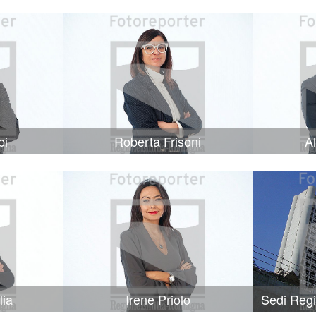
bi
Roberta Frisoni
A
lia
Irene Priolo
Sedi Reg