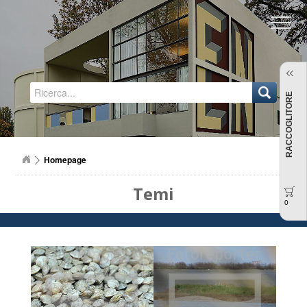
Regione Emilia-Romagna
RACCOGLITORE
Homepage
Temi
0