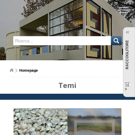
Regione Emilia-Romagna
RACCOGLITORE
Homepage
Temi
0