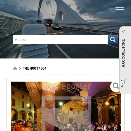
Regione Emilia-Romagna
RACCOGLITORE
FRER0017504
0