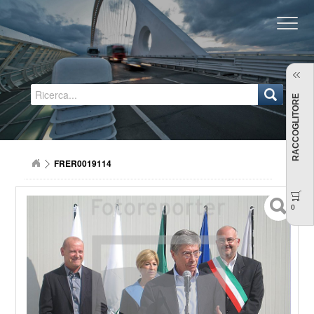
Regione Emilia-Romagna
RACCOGLITORE
FRER0019114
0