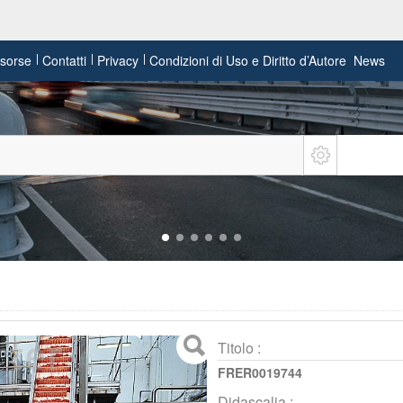
risorse
Contatti
Privacy
Condizioni di Uso e Diritto d’Autore
News
Titolo :
FRER0019744
Didascalia :