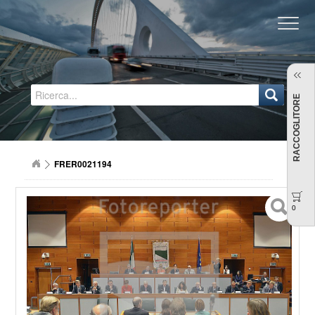
Regione Emilia-Romagna
RACCOGLITORE
FRER0021194
0