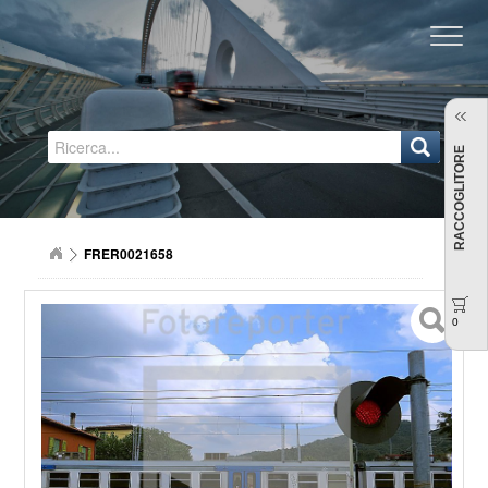
Regione Emilia-Romagna
RACCOGLITORE
FRER0021658
0