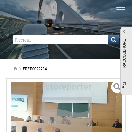
Regione Emilia-Romagna
RACCOGLITORE
FRER0022234
0