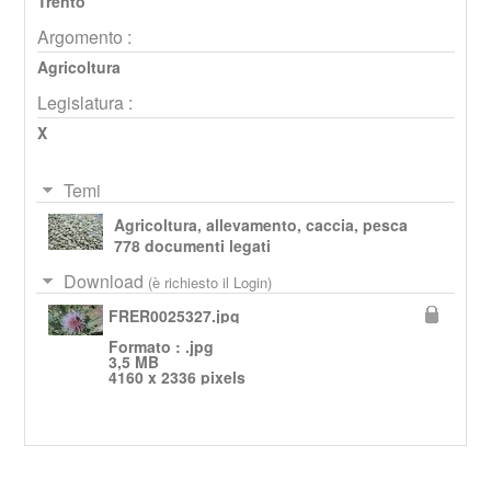
Trento
Argomento :
Agricoltura
Legislatura :
X
Temi
Agricoltura, allevamento, caccia, pesca
778 documenti legati
Download
(è richiesto il Login)
FRER0025327.jpg
Formato : .jpg
3,5 MB
4160 x 2336 pixels