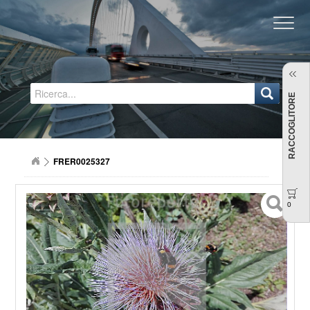
Regione Emilia-Romagna
RACCOGLITORE
FRER0025327
0