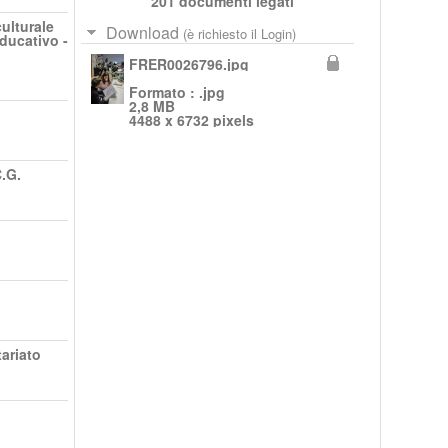
201 documenti legati
ulturale
Download
(è richiesto il Login)
educativo -
FRER0026796.jpg
Formato : .jpg
2,8 MB
4488 x 6732 pixels
.G.
ariato