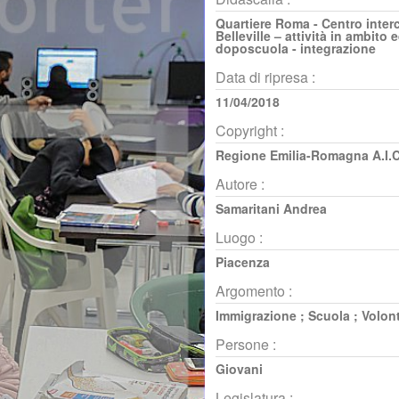
Quartiere Roma - Centro interc
Belleville – attività in ambito 
doposcuola - integrazione
Data di ripresa :
11/04/2018
Copyright :
Regione Emilia-Romagna A.I.C
Autore :
Samaritani Andrea
Luogo :
Piacenza
Argomento :
Immigrazione
;
Scuola
;
Volont
Persone :
Giovani
Legislatura :