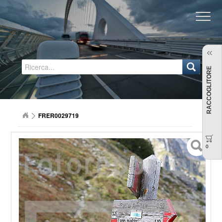
Regione Emilia-Romagna
RACCOGLITORE
FRER0029719
0