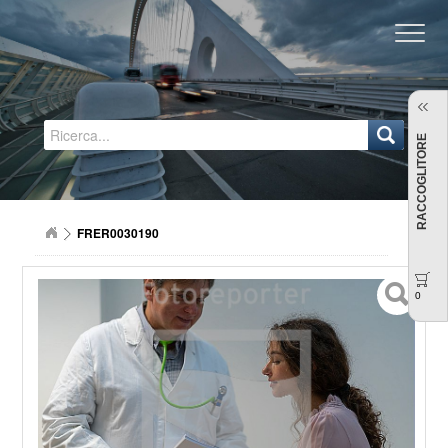
Regione Emilia-Romagna
RACCOGLITORE
FRER0030190
0