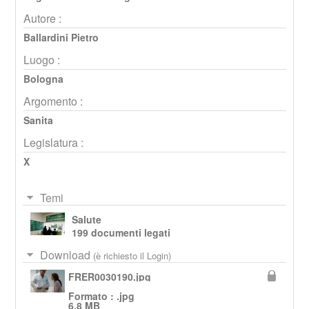
Autore :
Ballardini Pietro
Luogo :
Bologna
Argomento :
Sanita
Legislatura :
X
Temi
Salute
199 documenti legati
Download
(è richiesto il Login)
FRER0030190.jpg
Formato : .jpg
6,8 MB