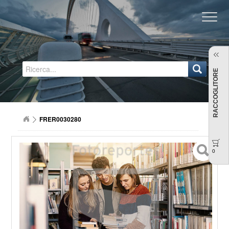
Regione Emilia-Romagna
RACCOGLITORE
FRER0030280
0