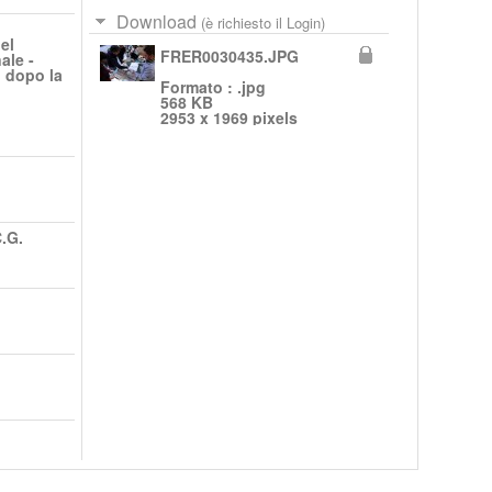
Download
(è richiesto il Login)
el
FRER0030435.JPG
ale -
i dopo la
Formato : .jpg
568 KB
2953 x 1969 pixels
.G.