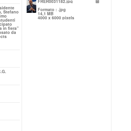
FRER0031182.jpg
esidente
Formato : .jpg
, Stefano
14,1 MB
rimo
4000 x 6000 pixels
studenti
cipato
 in fiera”
ensato da
ects
.G.