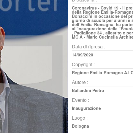
Coronavirus - Covid 19 - Il pr
della Regione Emilia-Romagna
Bonaccini in occasione del p
giorno di scuola per alunni e 
dell’Emilia-Romagna, ha parte
all'inaugurazione della “Scuola
, Padiglione 34 , allestito e p
MC A - Mario Cucinella Archit
Data di ripresa :
14/09/2020
Copyright :
Regione Emilia-Romagna A.I.C
Autore :
Ballardini Pietro
Evento :
Inaugurazione
Luogo :
Bologna