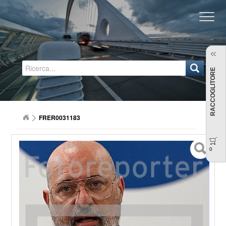
Regione Emilia-Romagna
RACCOGLITORE
FRER0031183
0