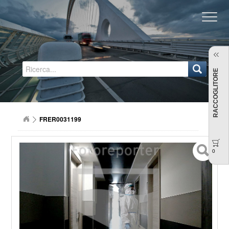
Regione Emilia-Romagna
RACCOGLITORE
FRER0031199
0